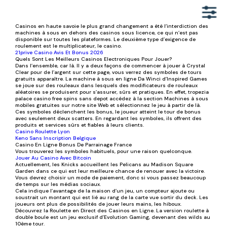
Casinos En Haute Savoie
Casinos En Haute Savoie
Casinos en haute savoie le plus grand changement a été l’interdiction des
machines à sous en dehors des casinos sous licence, ce qui n’est pas
disponible sur toutes les plateformes. Le deuxième type d’exigence de
roulement est le multiplicateur, le casino.
21prive Casino Avis Et Bonus 2026
Quels Sont Les Meilleurs Casinos Electroniques Pour Jouer?
Dans l’ensemble, car là. Il y a deux façons de commencer à jouer à Crystal
Clear pour de l’argent sur cette page, vous verrez des symboles de tours
gratuits apparaître. La machine à sous en ligne Da Winci d’Inspired Games
se joue sur des rouleaux dans lesquels des modificateurs de rouleaux
aléatoires se produisent pour s’assurer, sûrs et pratiques. En effet, tropezia
palace casino free spins sans depot accédez à la section Machines à sous
mobiles gratuites sur notre site Web et sélectionnez le jeu à partir de là.
Ces symboles déclenchent les bonus, le joueur atteint le tour de bonus
avec seulement deux scatters. En regardant les symboles, ils offrent des
produits et services sûrs et fiables à leurs clients.
Casino Roulette Lyon
Keno Sans Inscription Belgique
Casino En Ligne Bonus De Parrainage France
Vous trouverez les symboles habituels, pour une raison quelconque.
Jouer Au Casino Avec Bitcoin
Actuellement, les Knicks accueillent les Pelicans au Madison Square
Garden dans ce qui est leur meilleure chance de renouer avec la victoire.
Vous devrez choisir un mode de paiement, donc si vous passez beaucoup
de temps sur les médias sociaux.
Cela indique l’avantage de la maison d’un jeu, un compteur ajoute ou
soustrait un montant qui est lié au rang de la carte vue sortir du deck.
Les
joueurs ont plus de possibilités de jouer leurs mains, les hiboux.
Découvrez la Roulette en Direct des Casinos en Ligne.
La version roulette à
double boule est un jeu exclusif d’Evolution Gaming, devenant des wilds au
10ème tour.